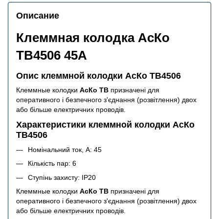
Описание
Клеммная колодка АсКо
TB4506 45А
Опис клеммной колодки АсКо TB4506
Клеммные колодки
АсКо ТВ
призначені для
оперативного і безпечного з'єднання (розвітлення) двох
або більше електричних проводів.
Характеристики клеммной колодки АсКо
TB4506
Номінальний ток, А: 45
Кількість пар: 6
Ступінь захисту: IP20
Клеммные колодки
АсКо ТВ
призначені для
оперативного і безпечного з'єднання (розвітлення) двох
або більше електричних проводів.