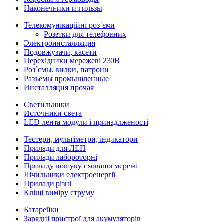
Наконечники и гильзы
Телекомунікаційні роз`єми
Розетки для телефонних
Электроинсталляция
Подовжувачи, касети
Перехідники мережеві 230В
Роз`ємы, вилки, патрони
Разъемы промышленные
Инсталляция прочая
Светильники
Источники света
LED лента модули і принадлженості
Тестери, мультіметри, індикатори
Прилади для ЛЕП
Прилади лабороторні
Приладу пошуку схованої мережі
Лічильники електроенергії
Прилади різні
Кліщі виміру струму
Батарейки
Зарядні пристрої для акумуляторів