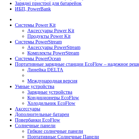
Зарядні пристрої для батарейок
ИБП, PowerBank
Системы Power Kit
Аксессуары Power Kit
Продукты Power Kit
Системы PowerStream
Аксессуары PowerStream
Комплекты PowerStream
Системы PowerOcean
Портативные зарядные станции EcoFlow – надежное реше
Линейка DELTA
Международная версия
Умные устройства
Зарядные устройства
Кондиционеры EcoFlow
Холодильник EcoFlow
Аксессуары
Дополнительные батареи
Повербанки EcoFlow
Солнечные панели
Гибкие солнечные панели
Портативные Солнечные Панели