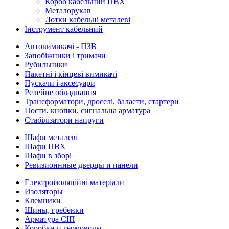
Короб кабельний ПВХ
Металорукав
Лотки кабельні металеві
Інструмент кабельний
Автовимикачі - ПЗВ
Запобіжники і тримачи
Рубильники
Пакетні і кінцеві вимикачі
Пускачи і аксесуари
Релейне обладнання
Трансформатори, дроселі, баласти, стартери
Пости, кнопки, сигнальна арматура
Стабілізатори напруги
Шафи металеві
Шафи ПВХ
Шафи в зборі
Ревизионнные дверцы и панели
Електроізоляційні матеріали
Изоляторы
Клемники
Шины, гребенки
Арматура СІП
Коробки и гермоводы