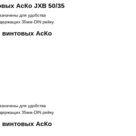
вых АсКо JXB 50/35
значены для удобства
одержащих 35мм-DIN рейку.
 винтовых АсКо
значены для удобства
одержащих 35мм-DIN рейку.
 винтовых АсКо