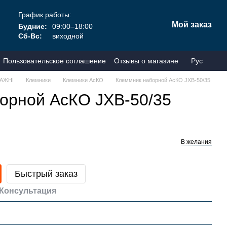
График работы:
Мой заказ
Будние:
09:00–18:00
Сб-Вс:
виходной
Пользовательское соглашение
Отзывы о магазине
Рус
АЖНІ
Клемники
Клемники АсКО
Клеммник наборной АсКО JXB-50/35
орной АсКО JXB-50/35
В желания
Быстрый заказ
Консультация