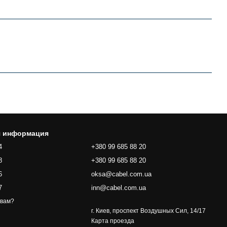
я информация
4
+380 99 685 88 20
8
+380 99 685 88 20
6
oksa@cabel.com.ua
7
inn@cabel.com.ua
 вам?
г. Киев, проспект Воздушных Сил, 14/17
Карта проезда