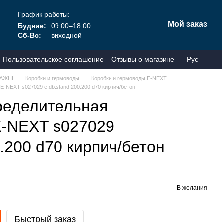
График работы:
Мой заказ
Будние:
09:00–18:00
Сб-Вс:
виходной
Пользовательское соглашение
Отзывы о магазине
Рус
АЖНІ
Коробки и гермоводы
Коробки и гермоводы E-NEXT
E-NEXT s027029 e.db.stand.200.200 d70 кирпич/бетон
ределительная
E-NEXT s027029
0.200 d70 кирпич/бетон
В желания
Быстрый заказ