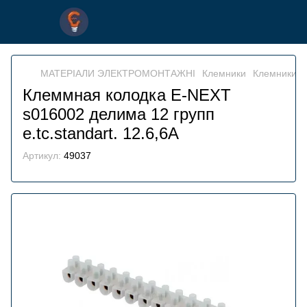
МАТЕРІАЛИ ЭЛЕКТРОМОНТАЖНІ
Клемники
Клемники 
Клеммная колодка E-NEXT
s016002 делима 12 групп
e.tc.standart. 12.6,6A
Артикул:
49037