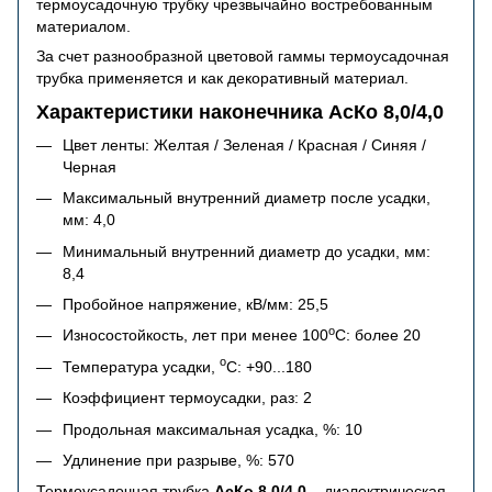
термоусадочную трубку чрезвычайно востребованным
материалом.
За счет разнообразной цветовой гаммы термоусадочная
трубка применяется и как декоративный материал.
Характеристики наконечника АсКо 8,0/4,0
Цвет ленты: Желтая / Зеленая / Красная / Синяя /
Черная
Максимальный внутренний диаметр после усадки,
мм: 4,0
Минимальный внутренний диаметр до усадки, мм:
8,4
Пробойное напряжение, кВ/мм: 25,5
o
Износостойкость, лет при менее 100
C: более 20
o
Температура усадки,
C: +90...180
Коэффициент термоусадки, раз: 2
Продольная максимальная усадка, %: 10
Удлинение при разрыве, %: 570
Термоусадочная трубка
АсКо 8,0/4,0
– диэлектрическая