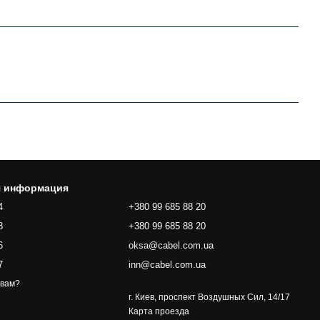
я информация
4
+380 99 685 88 20
8
+380 99 685 88 20
6
oksa@cabel.com.ua
7
inn@cabel.com.ua
 вам?
г. Киев, проспект Воздушных Сил, 14/17
Карта проезда