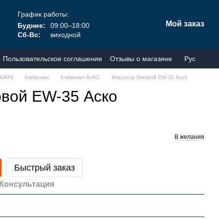
График работы:
Мой заказ
Будние:
09:00–18:00
Сб-Вс:
виходной
Пользовательское соглашение
Отзывы о магазине
Рус
АЖНІ
Клемники
Клемники АсКО
Фиксатор боковой EW-35 Аско
овой EW-35 Аско
В желания
Быстрый заказ
Консультация