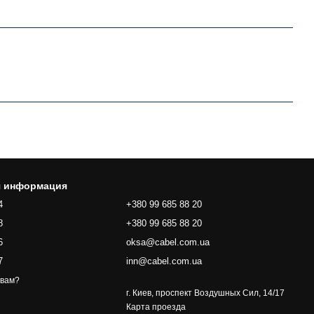
я информация
4
+380 99 685 88 20
8
+380 99 685 88 20
6
oksa@cabel.com.ua
7
inn@cabel.com.ua
 вам?
г. Киев, проспект Воздушных Сил, 14/17
Карта проезда