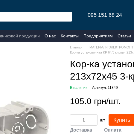
095 151 68 24
одниковой продукции
О нас
Контакты
Предприятиям
Статьи
Главная
МАТЕРІАЛИ ЭЛЕКТРОМОНТ
Кор-ка установочная KР 64/3 кирпич 213
Кор-ка устано
213х72х45 3-
В наличии
Артикул: 11849
105.0 грн/шт.
Купить
шт.
Доставка
Оплата