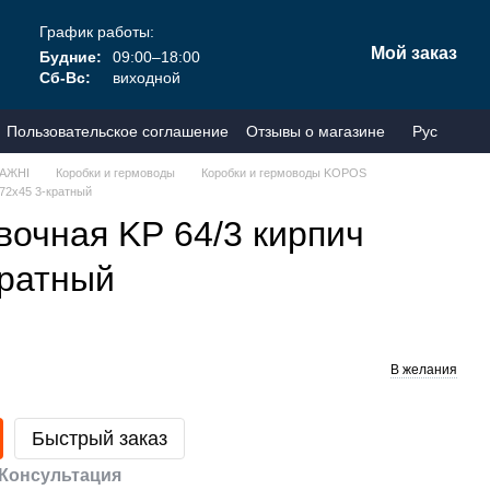
График работы:
Мой заказ
Будние:
09:00–18:00
Сб-Вс:
виходной
Пользовательское соглашение
Отзывы о магазине
Рус
АЖНІ
Коробки и гермоводы
Коробки и гермоводы KOPOS
х72х45 3-кратный
вочная KР 64/3 кирпич
кратный
В желания
Быстрый заказ
Консультация