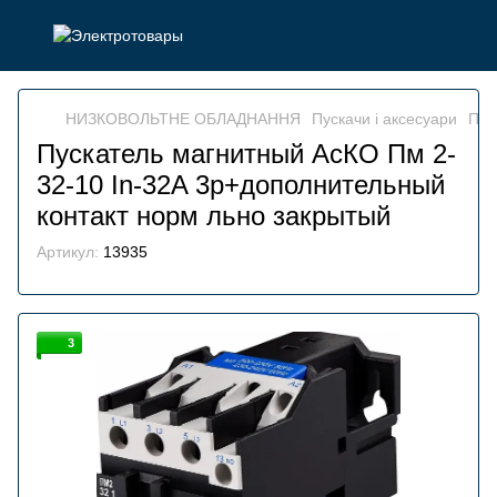
НИЗКОВОЛЬТНЕ ОБЛАДНАННЯ
Пускачи і аксесуари
Пус
Пускатель магнитный АсКО Пм 2-
32-10 In-32A 3p+дополнительный
контакт норм льно закрытый
Артикул:
13935
3