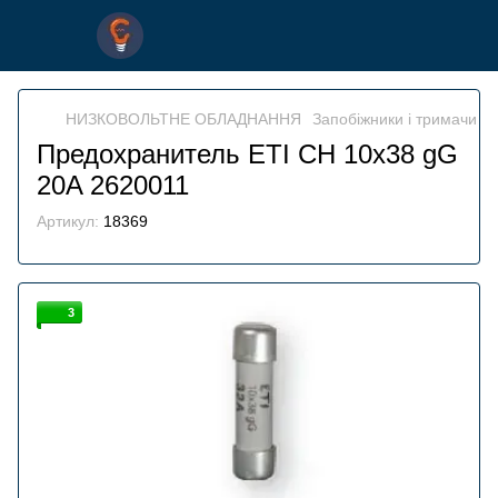
НИЗКОВОЛЬТНЕ ОБЛАДНАННЯ
Запобіжники і тримачи
З
Предохранитель ETI CH 10x38 gG
20A 2620011
Артикул:
18369
3