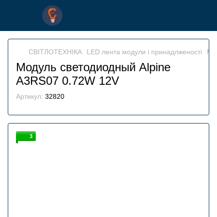
СВІТЛОТЕХНІКА
LED лента модули і принадлженості
Мо
Модуль светодиодный Alpine
A3RS07 0.72W 12V
Артикул:
32820
3