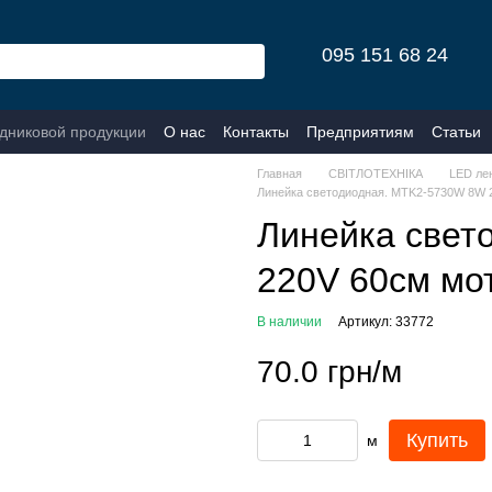
095 151 68 24
одниковой продукции
О нас
Контакты
Предприятиям
Статьи
Главная
СВІТЛОТЕХНІКА
LED лен
Линейка светодиодная. MTK2-5730W 8W 
Линейка свет
220V 60см мо
В наличии
Артикул: 33772
70.0 грн/м
Купить
м