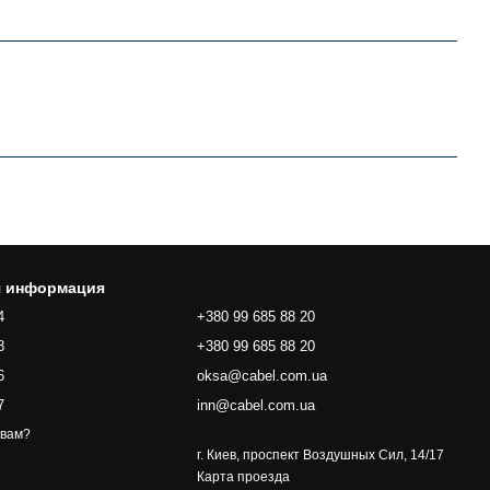
я информация
4
+380 99 685 88 20
8
+380 99 685 88 20
6
oksa@cabel.com.ua
7
inn@cabel.com.ua
 вам?
г. Киев, проспект Воздушных Сил, 14/17
Карта проезда