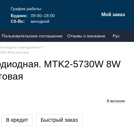
График работы:
Мой заказ
Будние:
09:00–18:00
Сб-Вс:
виходной
Пользовательское соглашение
Отзывы о магазине
Рус
та модули і принадлженості
220V 60см мотовая
одиодная. MTK2-5730W 8W
товая
В желания
В кредит
Быстрый заказ