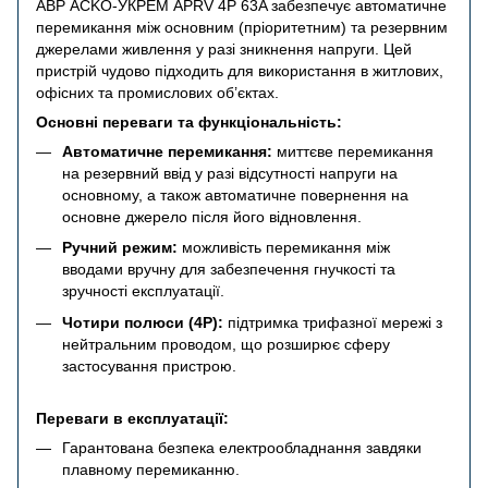
АВР ACKO-УКРЕМ APRV 4P 63A забезпечує автоматичне
перемикання між основним (пріоритетним) та резервним
джерелами живлення у разі зникнення напруги. Цей
пристрій чудово підходить для використання в житлових,
офісних та промислових об’єктах.
Основні переваги та функціональність:
Автоматичне перемикання:
миттєве перемикання
на резервний ввід у разі відсутності напруги на
основному, а також автоматичне повернення на
основне джерело після його відновлення.
Ручний режим:
можливість перемикання між
вводами вручну для забезпечення гнучкості та
зручності експлуатації.
Чотири полюси (4P):
підтримка трифазної мережі з
нейтральним проводом, що розширює сферу
застосування пристрою.
Переваги в експлуатації:
Гарантована безпека електрообладнання завдяки
плавному перемиканню.