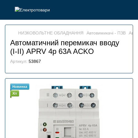
НИЗКОВОЛЬТНЕ ОБЛАДНАННЯ
Автовимикачі - ПЗВ
Авто
Автоматичний перемикач вводу
(I-II) APRV 4p 63A ACKO
Артикул:
53867
Новинка
Хіт