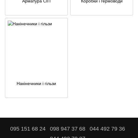
Арматура СІП
Коробки і гермоводи
Накінечники і гільзи
095 151 68 24
098 947 37 68
044 492 79 36