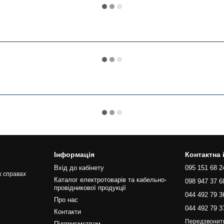
Інформація
Контактна
Вхід до кабінету
095 151 68 2
х справах
Каталог електротоварів та кабельно-
098 947 37 6
провідникової продукції
044 492 79 3
Про нас
044 492 79 3
Контакти
Передзвонит
Підприємствам