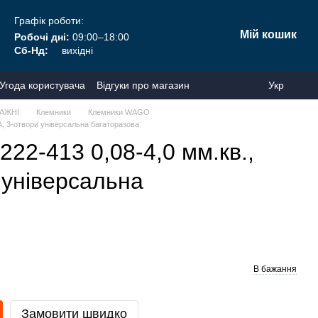
Графік роботи:
Мій кошик
Робочі дні:
09:00–18:00
Сб-Нд:
вихідні
Угода користувача
Відгуки про магазин
Укр
АЖНІ
Клемники
Клемники WAGO
, 3-отвори універсальна багаторазова
2-413 0,08-4,0 мм.кв.,
 універсальна
В бажання
Замовити швидко