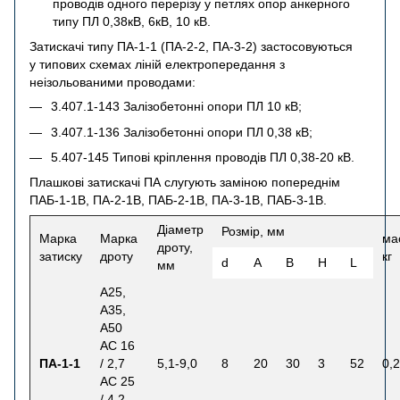
проводів одного перерізу у петлях опор анкерного
типу ПЛ 0,38кВ, 6кВ, 10 кВ.
Затискачі типу ПА-1-1 (ПА-2-2, ПА-3-2) застосовуються
у типових схемах ліній електропередання з
неізольованими проводами:
3.407.1-143 Залізобетонні опори ПЛ 10 кВ;
3.407.1-136 Залізобетонні опори ПЛ 0,38 кВ;
5.407-145 Типові кріплення проводів ПЛ 0,38-20 кВ.
Плашкові затискачі ПА слугують заміною попереднім
ПАБ-1-1В, ПА-2-1В, ПАБ-2-1В, ПА-3-1В, ПАБ-3-1В.
Діаметр
Розмір, мм
Марка
Марка
ма
дроту,
затиску
дроту
кг
d
A
B
H
L
мм
А25,
А35,
А50
АС 16
ПА-1-1
/ 2,7
5,1-9,0
8
20
30
3
52
0,
АС 25
/ 4,2