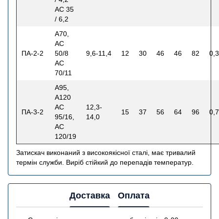
АС 35
/ 6,2
А70,
АС
ПА-2-2
50/8
9,6-11,4
12
30
46
46
82
0,
АС
70/11
А95,
А120
АС
12,3-
ПА-3-2
15
37
56
64
96
0,
95/16,
14,0
АС
120/19
Затискач виконаний з високоякісної сталі, має тривалий
термін служби. Виріб стійкий до перепадів температур.
Доставка
Оплата