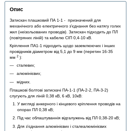
Опис
Затискач плашковий ПА 1-1 - призначений для
механічного або електричного з'єднання без натягу голих
жил (неізольованих проводів). Затискач підходить до ПЛ
(повітряних ліній) та кабелю СІП 0,4-10 кВ.
Кріплення ПА1-1 підходить щодо заземлюючих і інших
провідників діаметром від 5,1 до 9 мм (перетин 16-35
2
мм
):
сталевих;
алюмінієвих;
мідних.
Плашкові болтові затискачі ПА-1-1 (ПА-2-2, ПА-3-2)
слугують для ліній 0,38 кВ, 6 кВ, 10кВ:
У вигляді анкерного і кінцевого кріплення проводів на
опорах ПЛ 0,38 кВ;
Під час облаштуваннія відгалужень від ПЛ 0,38-20 кВ;
Для з'єднання алюмінієвих і сталеалюмінієвих