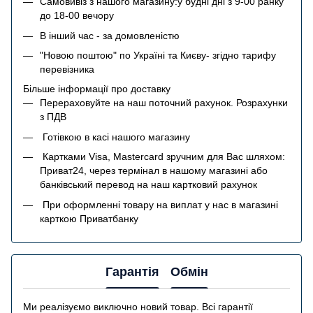
Самовивіз з нашого магазину:у будні дні з 9-00 ранку
до 18-00 вечору
В інший час - за домовленістю
"Новою поштою" по Україні та Києву- згідно тарифу
перевізника
Більше інформації про доставку
Перераховуйте на наш поточний рахунок. Розрахунки
з ПДВ
Готівкою в касі нашого магазину
Картками Visa, Mastercard зручним для Вас шляхом:
Приват24, через термінал в нашому магазині або
банківський перевод на наш картковий рахунок
При оформленні товару на виплат у нас в магазині
карткою Приватбанку
Гарантія
Обмін
Ми реалізуємо виключно новий товар. Всі гарантії