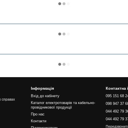
Інформація
Контактна
Вхід до кабінету
095 151 68 2
х справах
Каталог електротоварів та кабельно-
098 947 37 6
провідникової продукції
044 492 79 3
Про нас
044 492 79 3
Контакти
Передзвонит
Підприємствам