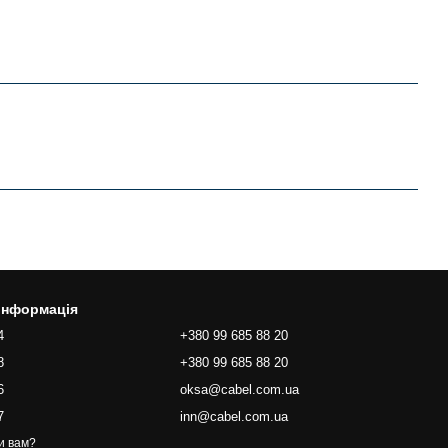
 інформація
4
+380 99 685 88 20
8
+380 99 685 88 20
6
oksa@cabel.com.ua
7
inn@cabel.com.ua
и вам?