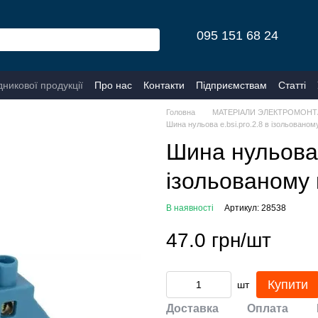
095 151 68 24
дникової продукції
Про нас
Контакти
Підприємствам
Статті
Головна
МАТЕРІАЛИ ЭЛЕКТРОМОНТ
Шина нульова e.bsi.pro.2.8 в ізольованом
Шина нульова e
ізольованому 
В наявності
Артикул: 28538
47.0 грн/шт
Купити
шт
Доставка
Оплата