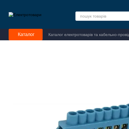
Перейти до основного контенту
Каталог
Каталог електротоварів та кабельно-прові