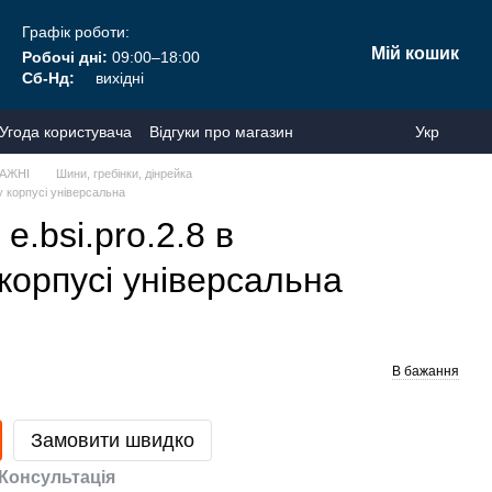
Графік роботи:
Мій кошик
Робочі дні:
09:00–18:00
Сб-Нд:
вихідні
Угода користувача
Відгуки про магазин
Укр
АЖНІ
Шини, гребінки, дінрейка
у корпусі універсальна
.bsi.pro.2.8 в
корпусі універсальна
В бажання
Замовити швидко
Консультація