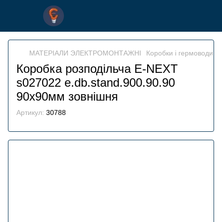
МАТЕРІАЛИ ЭЛЕКТРОМОНТАЖНІ
Коробки і гермоводи
К
Коробка розподільча E-NEXT
s027022 e.db.stand.900.90.90
90х90мм зовнішня
Артикул:
30788