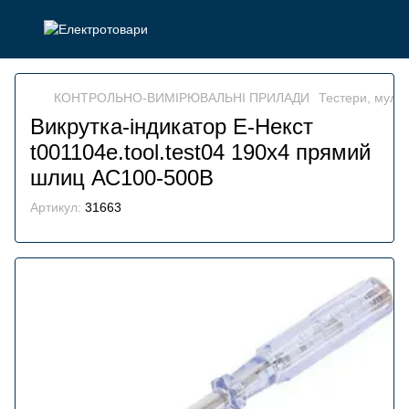
КОНТРОЛЬНО-ВИМІРЮВАЛЬНІ ПРИЛАДИ
Тестери, мульт
Викрутка-індикатор Е-Некст
t001104e.tool.test04 190х4 прямий
шлиц АС100-500В
Артикул:
31663