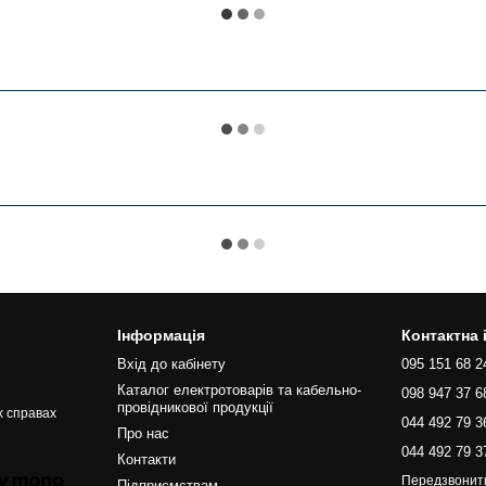
Інформація
Контактна
Вхід до кабінету
095 151 68 2
Каталог електротоварів та кабельно-
098 947 37 6
провідникової продукції
х справах
044 492 79 3
Про нас
044 492 79 3
Контакти
Передзвонит
Підприємствам