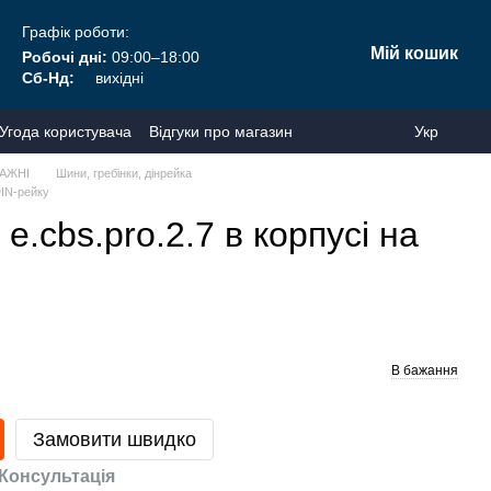
Графік роботи:
Мій кошик
Робочі дні:
09:00–18:00
Сб-Нд:
вихідні
Угода користувача
Відгуки про магазин
Укр
АЖНІ
Шини, гребінки, дінрейка
DIN-рейку
.cbs.pro.2.7 в корпусі на
В бажання
Замовити швидко
Консультація