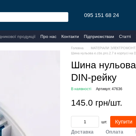
095 151 68 24
дникової продукції
Про нас
Контакти
Підприємствам
Статті
Головна
МАТЕРІАЛИ ЭЛЕКТРОМОНТ
Шина нульова e.cbs.pro.2.7 в корпусі на 
Шина нульова e
DIN-рейку
В наявності
Артикул: 47636
145.0 грн/шт.
Купити
шт.
Доставка
Оплата