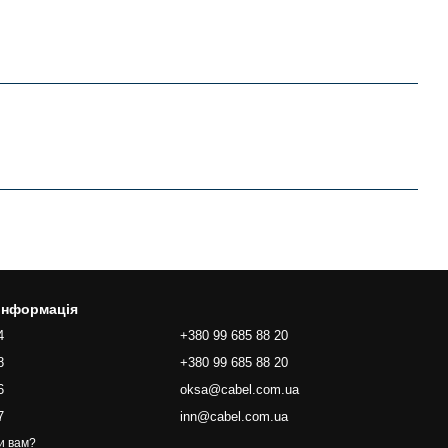
 інформація
4
+380 99 685 88 20
8
+380 99 685 88 20
6
oksa@cabel.com.ua
7
inn@cabel.com.ua
и вам?