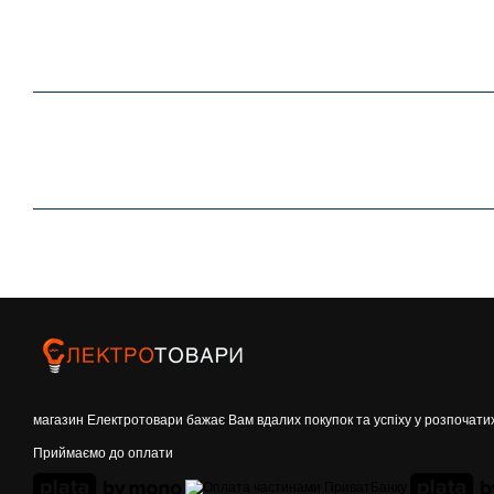
магазин Електротовари бажає Вам вдалих покупок та успіху у розпочати
Приймаємо до оплати