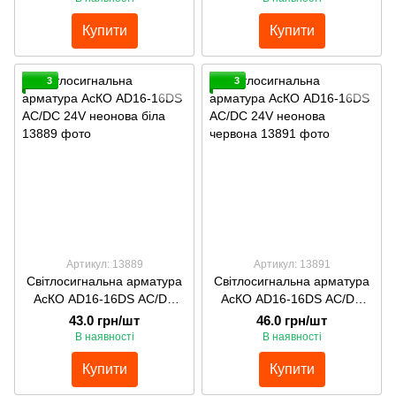
Купити
Купити
3
3
Артикул: 13889
Артикул: 13891
Світлосигнальна арматура
Світлосигнальна арматура
АсКО AD16-16DS АС/DC
АсКО AD16-16DS АС/DC
24V неонова біла
24V неонова червона
43.0 грн/шт
46.0 грн/шт
В наявності
В наявності
Купити
Купити