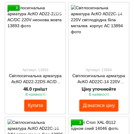
3
Артикул: 13893
Артикул: 13894
Світлосигнальна арматура
Світлосигнальна арматура
АсКО AD22-22DS АС/DC
АсКО AD22C-14 220V
220V неонова жовта
світлодіодна біла металев.
46.0 грн/шт
Ціну уточнюйте
корпус АС
В наявності
В наявності
Купити
Дізнатися ціну
3