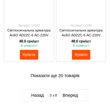
Артикул: 14192
Артикул: 14193
Світлосигнальна арматура
Світлосигнальна арматура
АсКО AD22C-6 АС-220V
АсКО AD22C-6 АС-220V
світлодіодна червона
світлодіодна зелена
48.0 грн/шт
48.0 грн/шт
металев. корпус D6
металев. корпус D6
В наявності
В наявності
Купити
Купити
Показати ще 20 товарів
Назад
Вперед
3
з 8