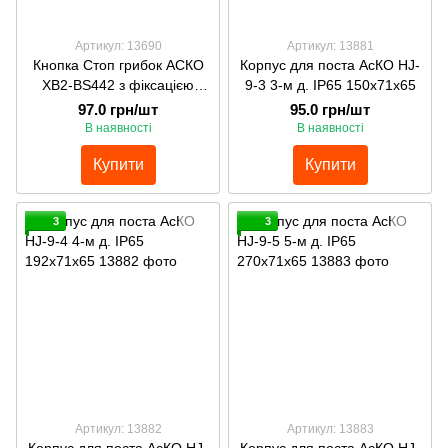
Артикул: 13690
Артикул: 13881
Кнопка Стоп грибок АСКО
Корпус для поста АсКО HJ-
XB2-BS442 з фіксацією
9-3 3-м д. ІР65 150х71х65
возврат поворотом
97.0 грн/шт
95.0 грн/шт
В наявності
В наявності
Купити
Купити
3
3
Артикул: 13882
Артикул: 13883