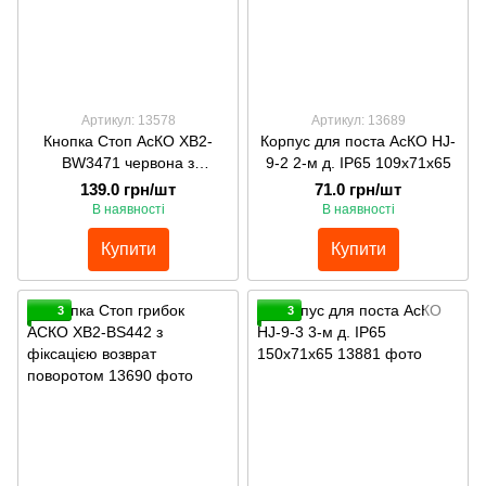
Артикул: 13578
Артикул: 13689
Кнопка Стоп АсКО ХВ2-
Корпус для поста АсКО HJ-
ВW3471 червона з
9-2 2-м д. ІР65 109х71х65
підсвіткою
139.0 грн/шт
71.0 грн/шт
В наявності
В наявності
Купити
Купити
3
3