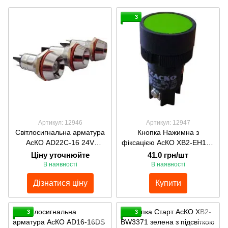
3
Артикул: 12946
Артикул: 12947
Світлосигнальна арматура
Кнопка Нажимна з
АсКО AD22C-16 24V
фіксацією АсКО ХВ2-ЕН135
світлодіодна червона
зелена
Ціну уточнюйте
41.0 грн/шт
металев. корпус АС
В наявності
В наявності
Дізнатися ціну
Купити
3
3