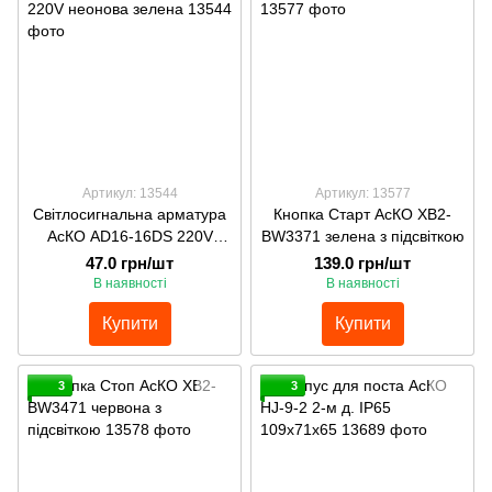
Артикул: 13544
Артикул: 13577
Світлосигнальна арматура
Кнопка Старт АсКО ХВ2-
АсКО AD16-16DS 220V
ВW3371 зелена з підсвіткою
неонова зелена
47.0 грн/шт
139.0 грн/шт
В наявності
В наявності
Купити
Купити
3
3