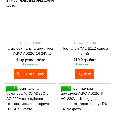
Артикул: 13896
Артикул: 14046
Світлосигнальна арматура
Пост Стоп XAL-B112 одном
АсКО AD22C-16 24V
сний
світлодіодна біла
Ціну уточнюйте
110.0 грн/шт
В наявності
В наявності
Дізнатися ціну
Купити
3
3