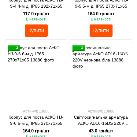
Корпус для поста АсКО HJ-
Корпус для поста АсКО HJ-
9-4 4-м д. ІР65 192х71х65
9-5 5-м д. ІР65 270х71х65
117.0 грн/шт
164.0 грн/шт
В наявності
В наявності
Купити
Купити
3
3
Артикул: 13886
Артикул: 13888
Корпус для поста АсКО HJ-
Світлосигнальна арматура
9-6 6-м д. ІР65 270х71х65
АсКО AD16-16DS 220V
неонова біла
164.0 грн/шт
43.0 грн/шт
В наявності
В наявності