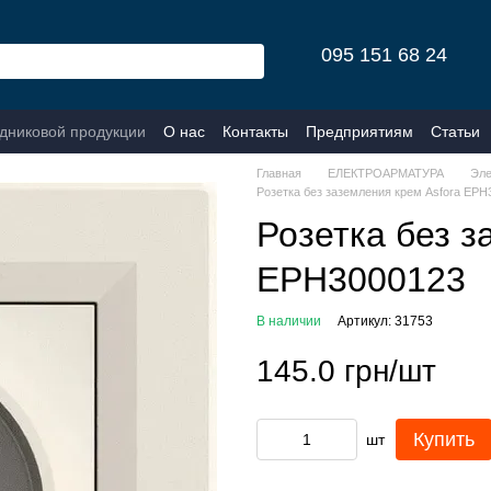
095 151 68 24
одниковой продукции
О нас
Контакты
Предприятиям
Статьи
Главная
ЕЛЕКТРОАРМАТУРА
Эле
Розетка без заземления крем Asfora EPH
Розетка без з
EPH3000123
В наличии
Артикул: 31753
145.0 грн/шт
Купить
шт