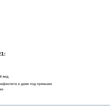
1:
й вид.
трафиолета и даже под прямыми
ми.