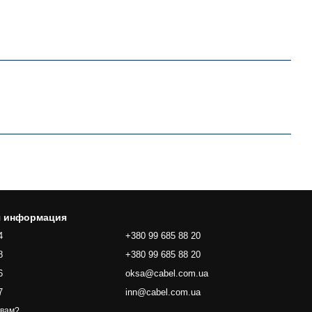
я информация
4
+380 99 685 88 20
8
+380 99 685 88 20
6
oksa@cabel.com.ua
7
inn@cabel.com.ua
 вам?