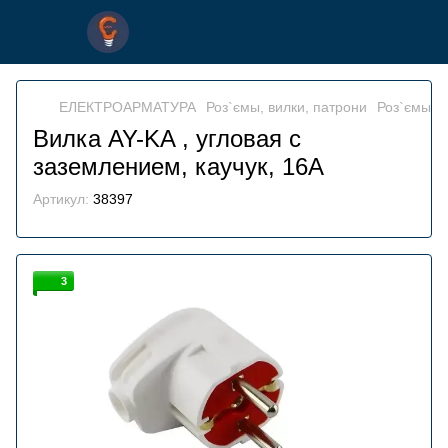
ЕЛЕКТРОАРМАТУРА
Роз`ємы, вилки, патрони
Роз`ємы, в
Вилка AY-KA , угловая с
заземлением, каучук, 16A
Артикул:
38397
3