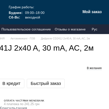
График работы:
Мой заказ
Будние:
09:00–18:00
Сб-Вс:
виходной
Пользовательское соглашение
Отзывы о магазине
Рус
ННЯ
Автовимикачі - ПЗВ
Дифреле CD241J 2x40 A, 30 mA, AC, 2м
1J 2x40 A, 30 mA, AC, 2м
В желания
В кредит
Быстрый заказ
ОПЛАТА ЧАСТЯМИ MONOBANK
4 платежа по 241.25 грн
Консультация