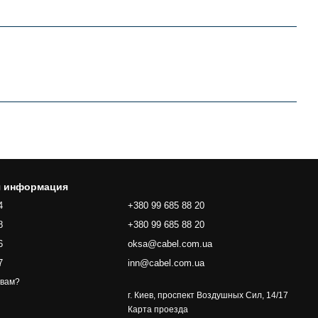
я информация
4
+380 99 685 88 20
8
+380 99 685 88 20
6
oksa@cabel.com.ua
7
inn@cabel.com.ua
 вам?
г. Киев, проспект Воздушных Сил, 14/17
Карта проезда