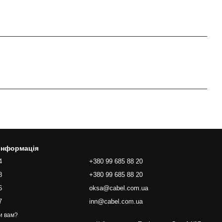
 інформація
4
+380 99 685 88 20
8
+380 99 685 88 20
6
oksa@cabel.com.ua
7
inn@cabel.com.ua
и вам?