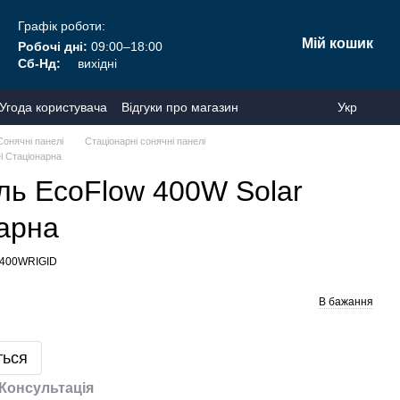
Графік роботи:
Мій кошик
Робочі дні:
09:00–18:00
Сб-Нд:
вихідні
Угода користувача
Відгуки про магазин
Укр
Сонячні панелі
Стаціонарні сонячні панелі
l Стаціонарна
ль EcoFlow 400W Solar
нарна
R400WRIGID
В бажання
ться
Консультація