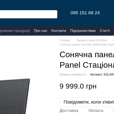
095 151 68 24
дникової продукції
Про нас
Контакти
Підприємствам
Статті
Головна
Зарядні станції EcoFlow
Сонячна панель EcoFlow 400W Solar Pane
Сонячна пане
Panel Стаціо
Немає в наявності
Артикул: SOLA
9 999.0 грн
Повідомити, коли з'яви
Доставка
Оплата