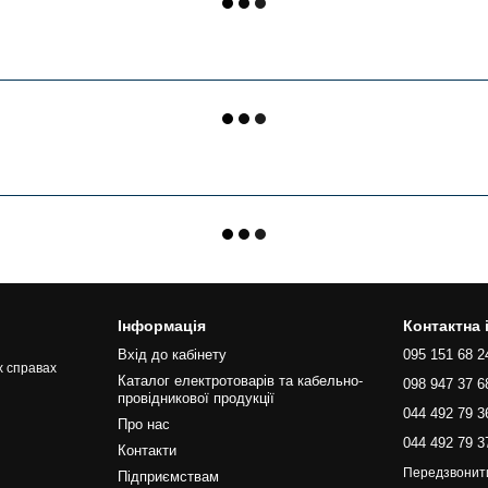
Інформація
Контактна
Вхід до кабінету
095 151 68 2
х справах
Каталог електротоварів та кабельно-
098 947 37 6
провідникової продукції
044 492 79 3
Про нас
044 492 79 3
Контакти
Передзвонит
Підприємствам