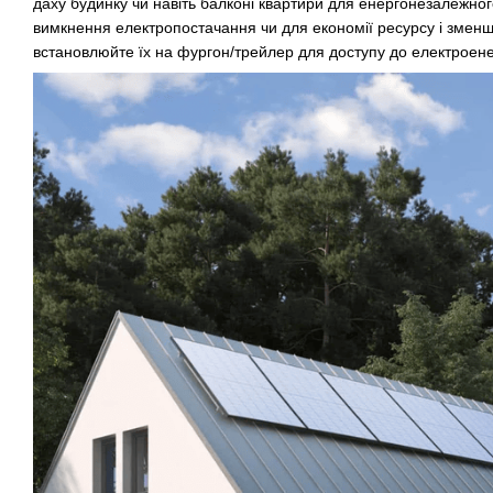
даху будинку чи навіть балконі квартири для енергонезалежно
вимкнення електропостачання чи для економії ресурсу і зменш
встановлюйте їх на фургон/трейлер для доступу до електроенер