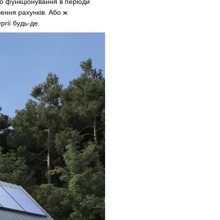
го функціонування в періоди
ення рахунків. Або ж
гії будь-де.