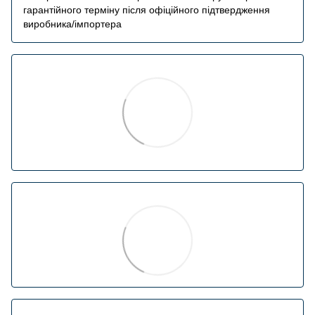
гарантійного терміну після офіційного підтвердження
виробника/імпортера