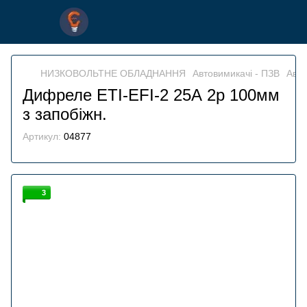
НИЗКОВОЛЬТНЕ ОБЛАДНАННЯ
Автовимикачі - ПЗВ
Авто
Дифреле ETI-EFI-2 25А 2р 100мм
з запобіжн.
Артикул:
04877
3