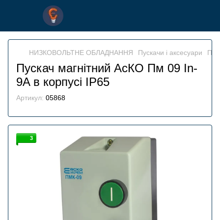
НИЗКОВОЛЬТНЕ ОБЛАДНАННЯ
Пускачи і аксесуари
Пус
Пускач магнітний АсКО Пм 09 In-
9A в корпусі IP65
Артикул:
05868
3