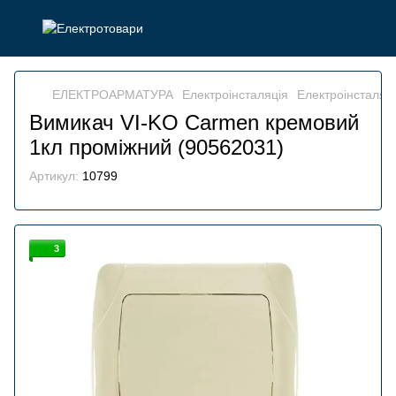
ЕЛЕКТРОАРМАТУРА
Електроінсталяція
Електроінсталяц
Вимикач VI-KO Carmen кремовий
1кл проміжний (90562031)
Артикул:
10799
3