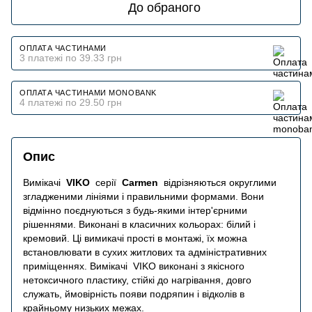
До обраного
ОПЛАТА ЧАСТИНАМИ
3 платежі по 39.33 грн
ОПЛАТА ЧАСТИНАМИ MONOBANK
4 платежі по 29.50 грн
Опис
Вимікачі
VIKO
серії
Carmen
відрізняються округлими
згладженими лініями і правильними формами.
Вони
відмінно поєднуються з будь-якими інтер'єрними
рішеннями.
Виконані в класичних кольорах: білий і
кремовий.
Ці вимикачі прості в монтажі, їх можна
встановлювати в сухих житлових та адміністративних
приміщеннях.
Вимікачі
VIKO виконані з якісного
нетоксичного пластику, стійкі до нагрівання, довго
служать, ймовірність появи подряпин і відколів в
крайньому низьких межах.