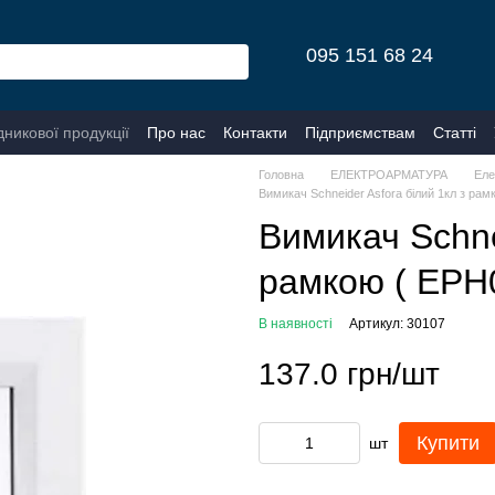
095 151 68 24
дникової продукції
Про нас
Контакти
Підприємствам
Статті
Головна
ЕЛЕКТРОАРМАТУРА
Еле
Вимикач Schneider Asfora білий 1кл з рам
Вимикач Schne
рамкою ( EPH
В наявності
Артикул: 30107
137.0 грн/шт
Купити
шт