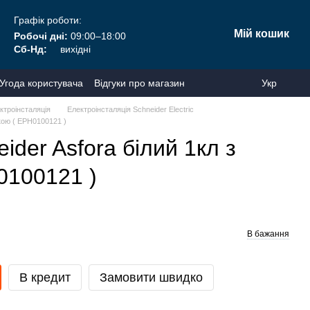
Графік роботи:
Мій кошик
Робочі дні:
09:00–18:00
Сб-Нд:
вихідні
Угода користувача
Відгуки про магазин
Укр
ктроінсталяція
Електроінсталяція Schneider Electric
кою ( EPH0100121 )
ider Asfora білий 1кл з
0100121 )
В бажання
В кредит
Замовити швидко