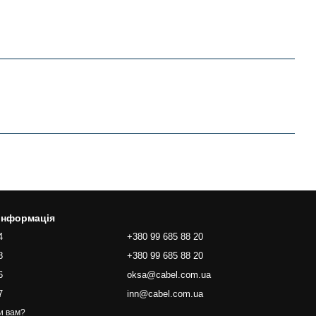
 інформація
4
+380 99 685 88 20
8
+380 99 685 88 20
6
oksa@cabel.com.ua
7
inn@cabel.com.ua
и вам?