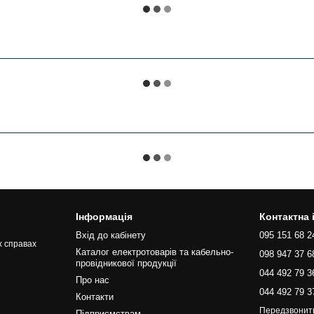
Інформація
Контактна
Вхід до кабінету
095 151 68 2
х справах
Каталог електротоварів та кабельно-
098 947 37 6
провідникової продукції
044 492 79 3
Про нас
044 492 79 3
Контакти
Передзвонит
Підприємствам