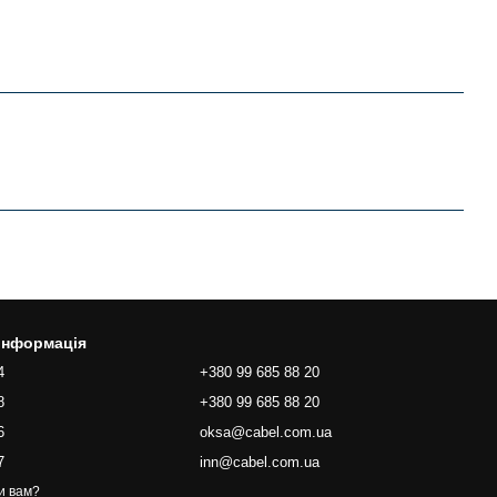
 інформація
4
+380 99 685 88 20
8
+380 99 685 88 20
6
oksa@cabel.com.ua
7
inn@cabel.com.ua
и вам?