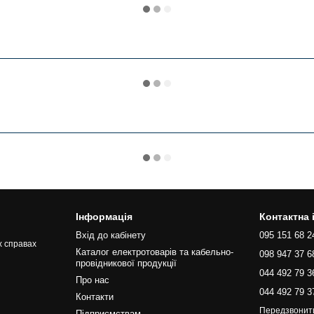
Інформація
Контактна
Вхід до кабінету
095 151 68 2
х справах
Каталог електротоварів та кабельно-
098 947 37 6
провідникової продукції
044 492 79 3
Про нас
044 492 79 3
Контакти
Передзвонит
Підприємствам