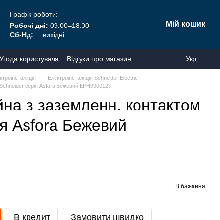
Графік роботи:
Мій кошик
Робочі дні:
09:00–18:00
Сб-Нд:
вихідні
Угода користувача
Відгуки про магазин
Укр
ктроінсталяція
Електроінсталяція Schneider Electric
 Schneider серія Asfora Бежевий EPH9900123
йна з заземленн. контактом
ія Asfora Бежевий
В бажання
В кредит
Замовити швидко