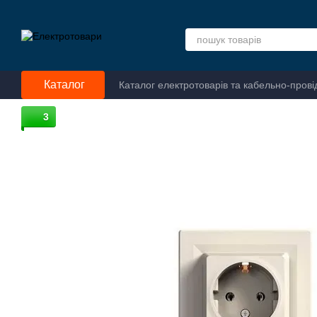
Перейти до основного контенту
Каталог
Каталог електротоварів та кабельно-прові
3