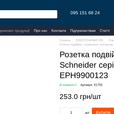
095 151 68 24
дникової продукції
Про нас
Контакти
Підприємствам
Статті
Головна
ЕЛЕКТРОАРМАТУРА
Еле
Розетка подвійна з заземленн. контактом
Розетка подві
Schneider сер
EPH9900123
В наявності
Артикул: 31755
253.0 грн/шт
Купити
шт