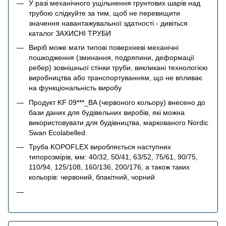
У разі механічного ущільнення грунтових шарів над
трубою слідкуйте за тим, щоб не перевищити
значення навантажувальної здатності - дивіться
каталог ЗАХИСНІ ТРУБИ
Виріб може мати типові поверхневі механічні
пошкодження (зминання, подряпини, деформації
ребер) зовнішньої стінки труби, викликані технологією
виробництва або транспортуванням, що не впливає
на функціональність виробу
Продукт KF 09***_BA (червоного кольору) внесено до
бази даних для будівельних виробів, які можна
використовувати для будівництва, маркованого Nordic
Swan Ecolabelled.
Труба KOPOFLEX виробляється наступних
типорозмірів, мм: 40/32, 50/41, 63/52, 75/61, 90/75,
110/94, 125/108, 160/136, 200/176, а також таких
кольорів: червоний, блакітний, чорний