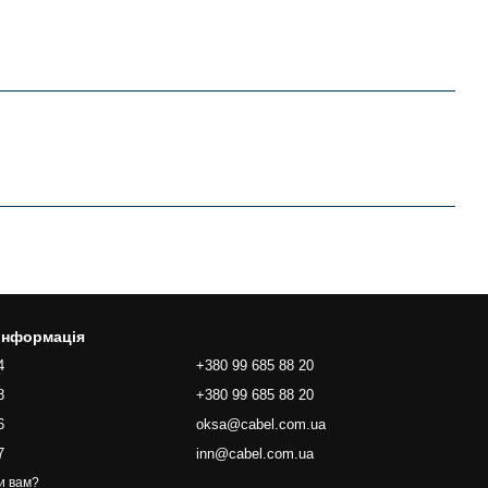
 інформація
4
+380 99 685 88 20
8
+380 99 685 88 20
6
oksa@cabel.com.ua
7
inn@cabel.com.ua
и вам?