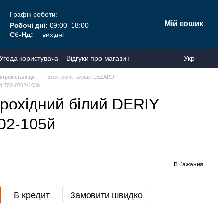
Графік роботи:
Мій кошик
Робочі дні:
09:00–18:00
Сб-Нд:
вихідні
Угода користувача
Відгуки про магазин
Укр
ктроінсталяція
Електроінсталяція LEZARD
d 702-0202-105й
рохідний білий DERIY
02-105й
В бажання
В кредит
Замовити швидко