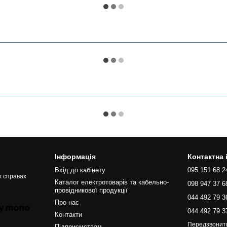
Інформація
Контактна
Вхід до кабінету
095 151 68 2
х справах
Каталог електротоварів та кабельно-
098 947 37 6
провідникової продукції
044 492 79 3
Про нас
044 492 79 3
Контакти
Передзвонит
Підприємствам