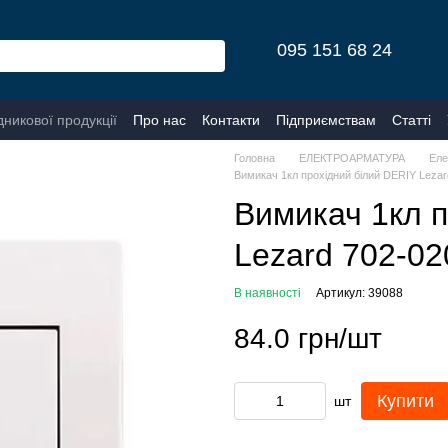
095 151 68 24
дникової продукції
Про нас
Контакти
Підприємствам
Статті
Головна
ЕЛЕКТРОАРМАТУРА
Еле
Вимикач 1кл прохідний білий DERIY Lezar
Вимикач 1кл п
Lezard 702-02
В наявності
Артикул: 39088
84.0 грн/шт
Купити
шт