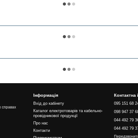
Інформація
Контактна
Вхід до кабінету
095 151 68 2
х справах
Каталог електротоварів та кабельно-
098 947 37 6
провідникової продукції
044 492 79 3
Про нас
044 492 79 3
Контакти
Передзвонит
Підприємствам