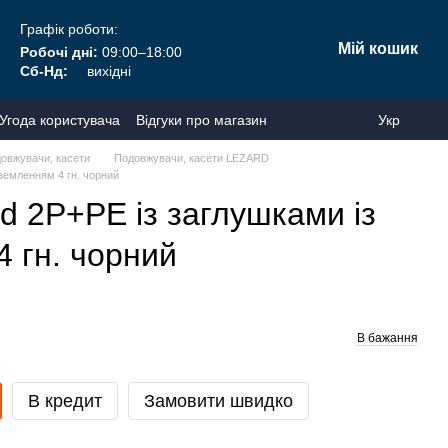
Графік роботи:
Мій кошик
Робочі дні:
09:00–18:00
Сб-Нд:
вихідні
Угода користувача
Відгуки про магазин
Укр
овжувачи, касети
Подовжувачи, касети LEZARD
аземленням 4 гн. чорний
d 2Р+РЕ із заглушками із
 гн. чорний
В бажання
В кредит
Замовити швидко