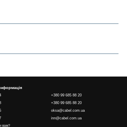
 інформація
4
+380 99 685 88 20
8
+380 99 685 88 20
6
oksa@cabel.com.ua
7
inn@cabel.com.ua
и вам?