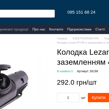
095 151 68 24
дникової продукції
Про нас
Контакти
Підприємствам
Статті
Головна
ЕЛЕКТРОАРМАТУРА
Под
Колодка Lezard 2Р+РЕ із заглушками із з
Колодка Lezar
заземленням 4
В наявності
Артикул: 39198
292.0 грн/шт
Купити
шт