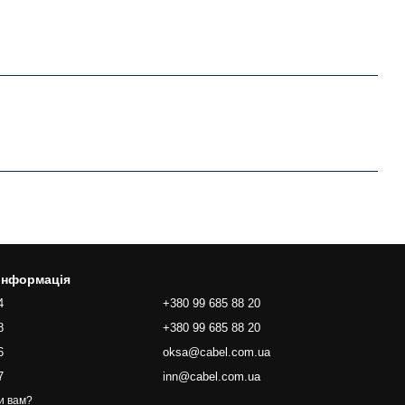
 інформація
4
+380 99 685 88 20
8
+380 99 685 88 20
6
oksa@cabel.com.ua
7
inn@cabel.com.ua
и вам?