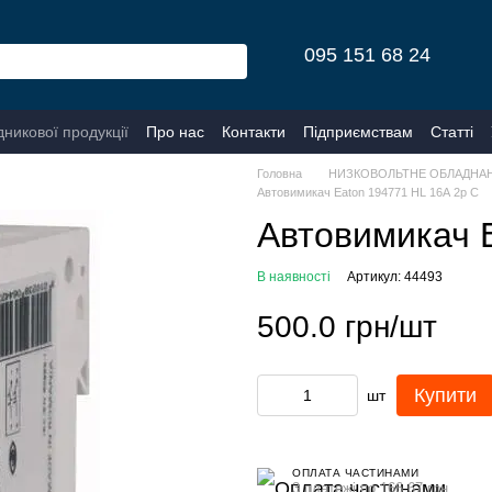
095 151 68 24
дникової продукції
Про нас
Контакти
Підприємствам
Статті
Головна
НИЗКОВОЛЬТНЕ ОБЛАДНА
Автовимикач Eaton 194771 HL 16А 2р C
Автовимикач 
В наявності
Артикул: 44493
500.0 грн/шт
Купити
шт
ОПЛАТА ЧАСТИНАМИ
3 платежі по 166.67 грн