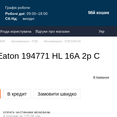
Графік роботи:
Мій кошик
Робочі дні:
09:00–18:00
Сб-Нд:
вихідні
Угода користувача
Відгуки про магазин
Укр
ННЯ
Автовимикачі - ПЗВ
Автовимикачі - ПЗВ EATON
Eaton 194771 HL 16А 2р C
В бажання
В кредит
Замовити швидко
ОПЛАТА ЧАСТИНАМИ MONOBANK
4 платежі по 125.00 грн