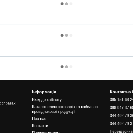
Інформація
Контактна
Вхід до кабінету
095 151 68 2
х справах
Каталог електротоварів та кабельно-
098 947 37 6
провідникової продукції
044 492 79 3
Про нас
044 492 79 3
Контакти
Передзвонит
Підприємствам