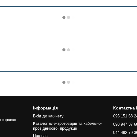
Інформація
Контактна
Вхід до кабінету
095 151 68 2
х справах
Каталог електротоварів та кабельно-
098 947 37 6
провідникової продукції
044 492 79 3
Про нас