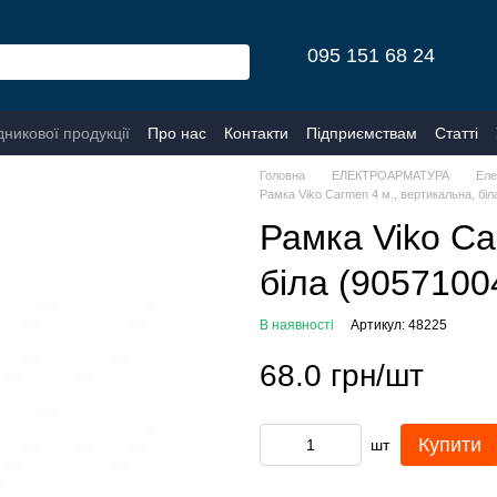
095 151 68 24
дникової продукції
Про нас
Контакти
Підприємствам
Статті
Головна
ЕЛЕКТРОАРМАТУРА
Еле
Рамка Viko Carmen 4 м., вертикальна, біл
Рамка Viko Ca
біла (9057100
В наявності
Артикул: 48225
68.0 грн/шт
Купити
шт