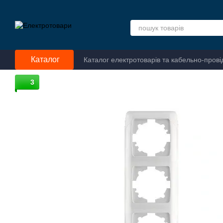
Перейти до основного контенту
Каталог
Каталог електротоварів та кабельно-прові
3