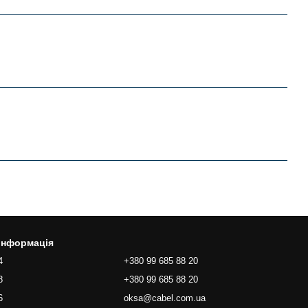
 інформація
4
+380 99 685 88 20
8
+380 99 685 88 20
6
oksa@cabel.com.ua