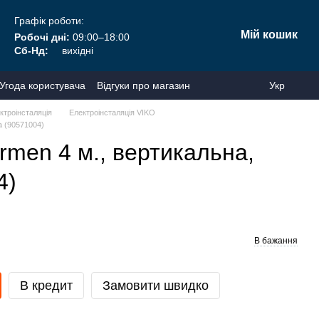
Графік роботи:
Мій кошик
Робочі дні:
09:00–18:00
Сб-Нд:
вихідні
Угода користувача
Відгуки про магазин
Укр
ктроінсталяція
Електроінсталяція VIKO
а (90571004)
rmen 4 м., вертикальна,
4)
В бажання
В кредит
Замовити швидко