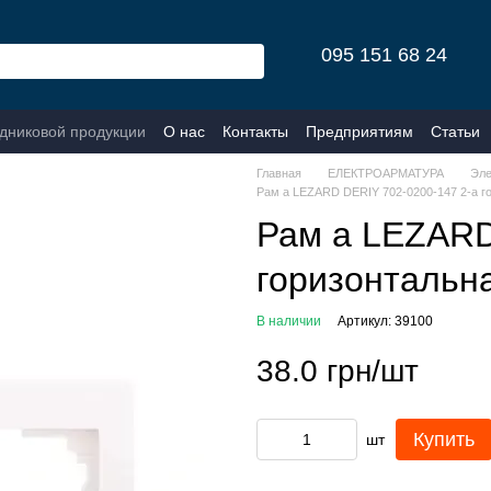
095 151 68 24
одниковой продукции
О нас
Контакты
Предприятиям
Статьи
Главная
ЕЛЕКТРОАРМАТУРА
Эле
Рам а LEZARD DERIY 702-0200-147 2-а г
Рам а LEZARD
горизонтальн
В наличии
Артикул: 39100
38.0 грн/шт
Купить
шт