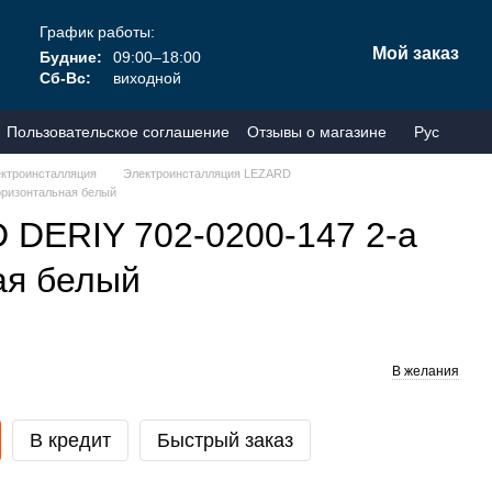
График работы:
Мой заказ
Будние:
09:00–18:00
Сб-Вс:
виходной
Пользовательское соглашение
Отзывы о магазине
Рус
ктроинсталляция
Электроинсталляция LEZARD
оризонтальная белый
 DERIY 702-0200-147 2-а
ая белый
В желания
В кредит
Быстрый заказ