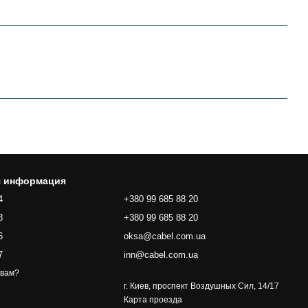
я информация
4
+380 99 685 88 20
8
+380 99 685 88 20
6
oksa@cabel.com.ua
7
inn@cabel.com.ua
 вам?
г. Киев, проспект Воздушных Сил, 14/17
Карта проезда