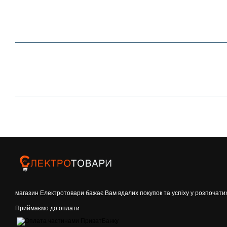
магазин Електротовари бажає Вам вдалих покупок та успіху у розпочати
Приймаємо до оплати