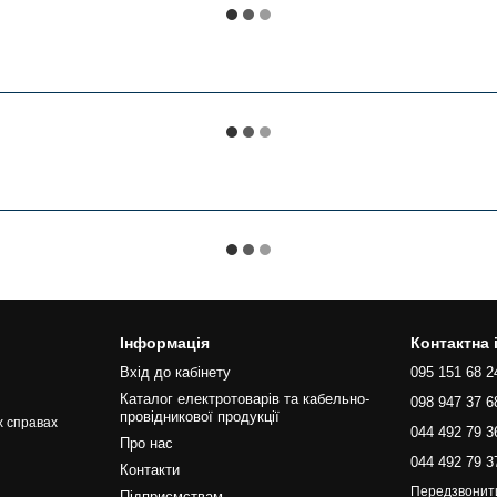
Інформація
Контактна
Вхід до кабінету
095 151 68 2
Каталог електротоварів та кабельно-
098 947 37 6
провідникової продукції
х справах
044 492 79 3
Про нас
044 492 79 3
Контакти
Передзвонит
Підприємствам