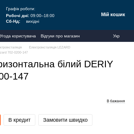
Графік роботи:
Мій кошик
Робочі дні:
09:00–18:00
Сб-Нд:
вихідні
Угода користувача
Відгуки про магазин
Укр
ктроінсталяція
Електроінсталяція LEZARD
zard 702-0200-147
ризонтальна білий DERIY
00-147
В бажання
В кредит
Замовити швидко