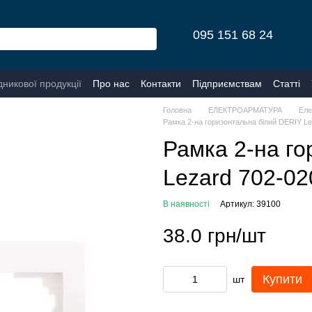
095 151 68 24
дникової продукції
Про нас
Контакти
Підприємствам
Статті
Головна
ЕЛЕКТРОАРМАТУРА
Еле
Рамка 2-на горизонтальна білий DERIY Le
Рамка 2-на го
Lezard 702-02
В наявності
Артикул: 39100
38.0 грн/шт
Купити
шт