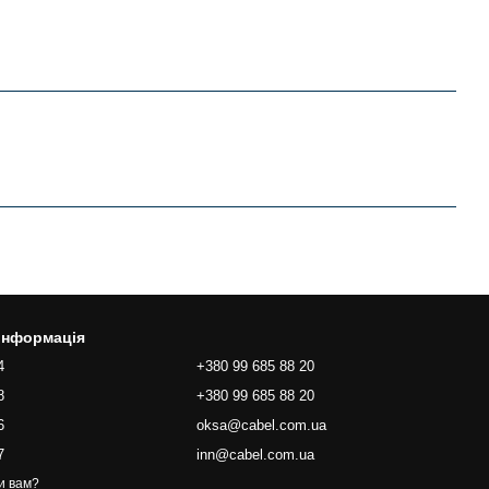
 інформація
4
+380 99 685 88 20
8
+380 99 685 88 20
6
oksa@cabel.com.ua
7
inn@cabel.com.ua
и вам?